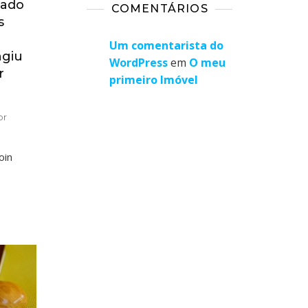
gado
COMENTÁRIOS
s
Um comentarista do
ngiu
WordPress
em
O meu
r
primeiro Imóvel
or
oin