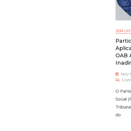
SEM CAT
Parti
Aplic
OAB 
Inadi
Nov 1
Com
O Parti
Social 
Tribuna
do