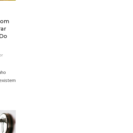
 Com
rar
 Do
or
nho
 existem