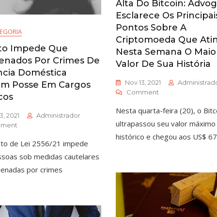
Alta Do Bitcoin: Advo
Esclarece Os Principai
Pontos Sobre A
EGORIA
Criptomoeda Que Ati
eto Impede Que
Nesta Semana O Maio
enados Por Crimes De
Valor De Sua História
ncia Doméstica
Nov 13, 2021
Administrad
m Posse Em Cargos
Comment
cos
Nesta quarta-feira (20), o Bitc
3, 2021
Administrador
ultrapassou seu valor máximo
ment
histórico e chegou aos US$ 67
to de Lei 2556/21 impede
soas sob medidas cautelares
enadas por crimes