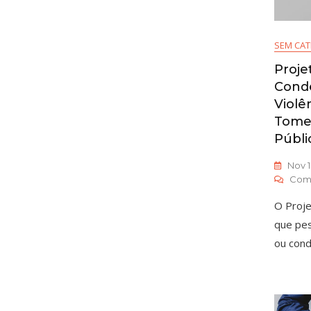
SEM CAT
Proj
Cond
Violê
Tome
Públi
Nov 1
Com
O Proje
que pes
ou cond