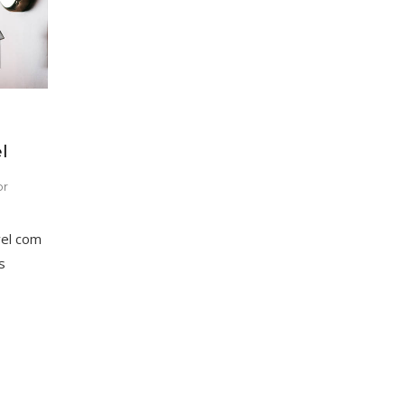
l
or
vel com
s