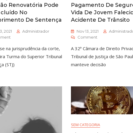
ão Renovatória Pode
Pagamento De Segur
ncluído No
Vida De Jovem Faleci
rimento De Sentença
Acidente De Trânsito
3, 2021
Administrador
Nov 13, 2021
Administrad
ment
Comment
e na jurisprudência da corte,
A 32ª Câmara de Direito Priva
ira Turma do Superior Tribunal
Tribunal de Justiça de São Pau
ça (STJ)
manteve decisão
SEM CATEGORIA