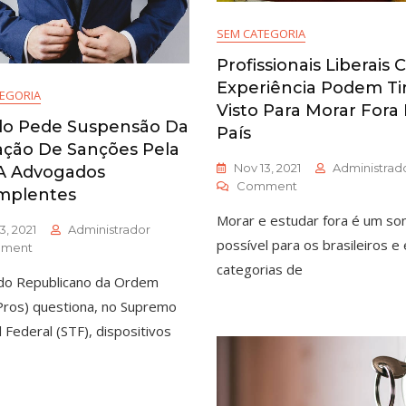
SEM CATEGORIA
Profissionais Liberais
Experiência Podem Ti
EGORIA
Visto Para Morar Fora
do Pede Suspensão Da
País
ação De Sanções Pela
Nov 13, 2021
Administrad
A Advogados
Comment
mplentes
Morar e estudar fora é um so
3, 2021
Administrador
possível para os brasileiros e
ment
categorias de
do Republicano da Ordem
(Pros) questiona, no Supremo
l Federal (STF), dispositivos