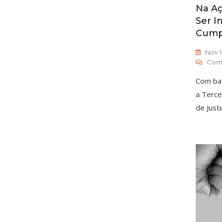
Na Aç
Ser I
Cump
Nov 1
Com
Com bas
a Terce
de Justi