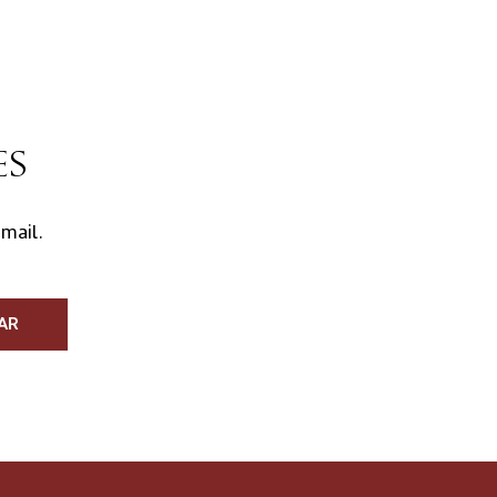
es
mail.
AR